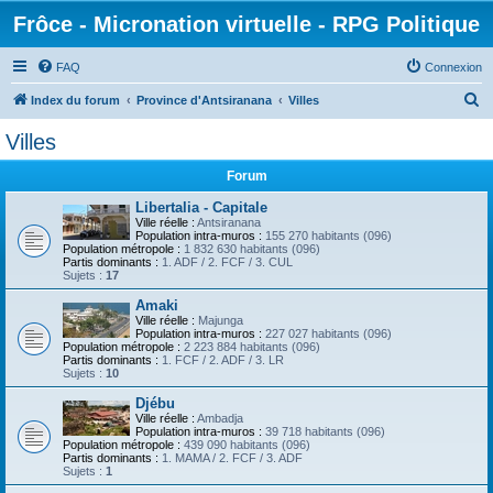
Frôce - Micronation virtuelle - RPG Politique
FAQ
Connexion
R
Index du forum
Province d'Antsiranana
Villes
e
Villes
c
Forum
h
e
Libertalia - Capitale
Ville réelle :
Antsiranana
r
Population intra-muros :
155 270 habitants (096)
Population métropole :
1 832 630 habitants (096)
c
Partis dominants :
1. ADF / 2. FCF / 3. CUL
Sujets :
17
h
Amaki
e
Ville réelle :
Majunga
Population intra-muros :
227 027 habitants (096)
r
Population métropole :
2 223 884 habitants (096)
Partis dominants :
1. FCF / 2. ADF / 3. LR
Sujets :
10
Djébu
Ville réelle :
Ambadja
Population intra-muros :
39 718 habitants (096)
Population métropole :
439 090 habitants (096)
Partis dominants :
1. MAMA / 2. FCF / 3. ADF
Sujets :
1