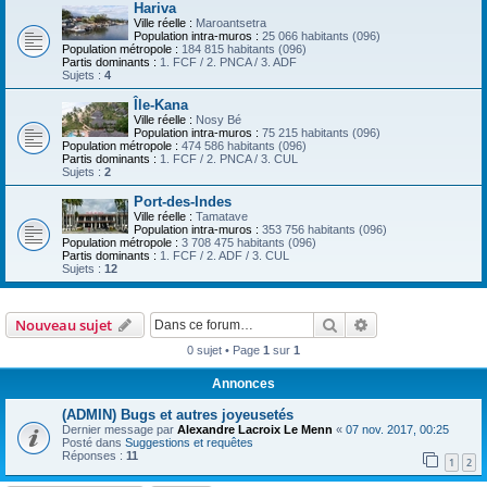
Hariva
Ville réelle :
Maroantsetra
Population intra-muros :
25 066 habitants (096)
Population métropole :
184 815 habitants (096)
Partis dominants :
1. FCF / 2. PNCA / 3. ADF
Sujets :
4
Île-Kana
Ville réelle :
Nosy Bé
Population intra-muros :
75 215 habitants (096)
Population métropole :
474 586 habitants (096)
Partis dominants :
1. FCF / 2. PNCA / 3. CUL
Sujets :
2
Port-des-Indes
Ville réelle :
Tamatave
Population intra-muros :
353 756 habitants (096)
Population métropole :
3 708 475 habitants (096)
Partis dominants :
1. FCF / 2. ADF / 3. CUL
Sujets :
12
Rechercher
Recherche avanc
Nouveau sujet
0 sujet • Page
1
sur
1
Annonces
(ADMIN) Bugs et autres joyeusetés
Dernier message par
Alexandre Lacroix Le Menn
«
07 nov. 2017, 00:25
Posté dans
Suggestions et requêtes
Réponses :
11
1
2