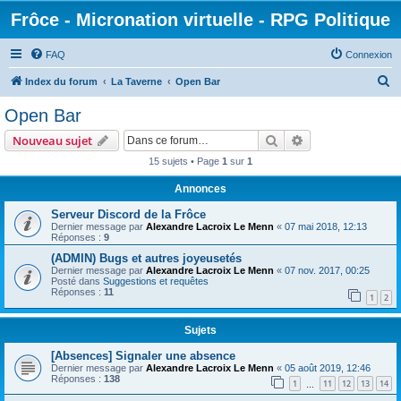
Frôce - Micronation virtuelle - RPG Politique
FAQ
Connexion
R
Index du forum
La Taverne
Open Bar
e
Open Bar
c
Rechercher
Recherche avanc
Nouveau sujet
h
15 sujets • Page
1
sur
1
e
Annonces
r
c
Serveur Discord de la Frôce
Dernier message par
Alexandre Lacroix Le Menn
«
07 mai 2018, 12:13
h
Réponses :
9
e
(ADMIN) Bugs et autres joyeusetés
Dernier message par
Alexandre Lacroix Le Menn
«
07 nov. 2017, 00:25
r
Posté dans
Suggestions et requêtes
Réponses :
11
1
2
Sujets
[Absences] Signaler une absence
Dernier message par
Alexandre Lacroix Le Menn
«
05 août 2019, 12:46
Réponses :
138
1
11
12
13
14
…