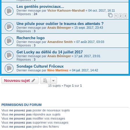
Les gentilés provinciaux...
Dernier message par
Victor Karlsson-Marshall
«
04 oct. 2017, 16:11
Réponses :
24
1
2
3
Une pilule pour oublier le trauma des attentats ?
Dernier message par
Anaïs Bérenger
«
15 sept. 2017, 23:43
Réponses :
3
Recherche logo
Dernier message par
Amandine Smith
«
07 août 2017, 03:03
Réponses :
3
Get Lucky au défilé du 14 juillet 2017
Dernier message par
Anaïs Bérenger
«
17 juil. 2017, 23:01
Réponses :
3
Sondage Culturel Frôceux
Dernier message par
Nino Martinez
«
04 juil. 2017, 14:42
Nouveau sujet
15 sujets • Page
1
sur
1
PERMISSIONS DU FORUM
Vous
ne pouvez pas
poster de nouveaux sujets
Vous
ne pouvez pas
répondre aux sujets
Vous
ne pouvez pas
modifier vos messages
Vous
ne pouvez pas
supprimer vos messages
Vous
ne pouvez pas
joindre des fichiers