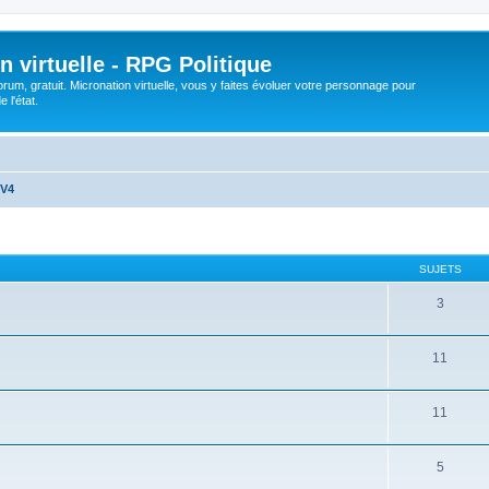
n virtuelle - RPG Politique
rum, gratuit. Micronation virtuelle, vous y faites évoluer votre personnage pour
 l'état.
 V4
SUJETS
3
11
11
5