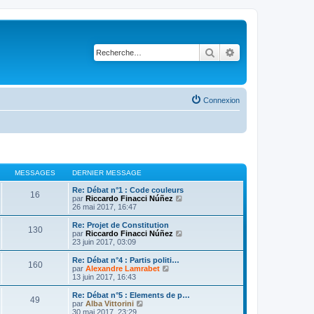
Rechercher
Recherche avancé
Connexion
MESSAGES
DERNIER MESSAGE
Re: Débat n°1 : Code couleurs
16
V
par
Riccardo Finacci Núñez
o
26 mai 2017, 16:47
i
r
Re: Projet de Constitution
130
l
V
par
Riccardo Finacci Núñez
e
o
23 juin 2017, 03:09
d
i
e
r
Re: Débat n°4 : Partis politi…
160
r
l
V
par
Alexandre Lamrabet
n
e
o
13 juin 2017, 16:43
i
d
i
e
e
r
Re: Débat n°5 : Elements de p…
r
49
r
l
V
par
Alba Vittorini
m
n
e
o
30 mai 2017, 23:29