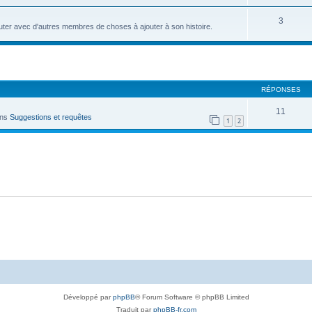
3
ter avec d'autres membres de choses à ajouter à son histoire.
cher
cherche avancée
RÉPONSES
11
ans
Suggestions et requêtes
1
2
Développé par
phpBB
® Forum Software © phpBB Limited
Traduit par
phpBB-fr.com