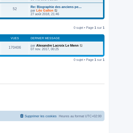
e
i
d
i
s
e
e
r
Re: Biographie des anciens pe…
s
r
52
r
l
V
par
Léo Gallon
a
m
n
e
o
27 août 2018, 21:46
g
e
i
d
i
e
s
e
e
r
s
r
r
l
a
m
n
0 sujet • Page
1
sur
1
e
g
e
i
d
e
s
e
e
s
r
VUES
DERNIER MESSAGE
r
a
m
n
g
e
par
Alexandre Lacroix Le Menn
i
170406
e
s
07 nov. 2017, 00:25
e
s
r
a
m
g
0 sujet • Page
1
sur
1
e
e
s
s
a
g
e
Supprimer les cookies
Heures au format
UTC+02:00