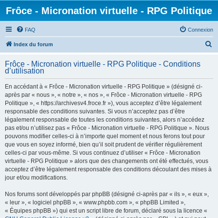
Frôce - Micronation virtuelle - RPG Politique
FAQ
Connexion
R
Index du forum
e
Frôce - Micronation virtuelle - RPG Politique - Conditions
c
d’utilisation
h
En accédant à « Frôce - Micronation virtuelle - RPG Politique » (désigné ci-
e
après par « nous », « notre », « nos », « Frôce - Micronation virtuelle - RPG
r
Politique », « https://archivesv4.froce.fr »), vous acceptez d’être légalement
responsable des conditions suivantes. Si vous n’acceptez pas d’être
c
légalement responsable de toutes les conditions suivantes, alors n’accédez
h
pas et/ou n’utilisez pas « Frôce - Micronation virtuelle - RPG Politique ». Nous
pouvons modifier celles-ci à n’importe quel moment et nous ferons tout pour
e
que vous en soyez informé, bien qu’il soit prudent de vérifier régulièrement
r
celles-ci par vous-même. Si vous continuez d’utiliser « Frôce - Micronation
virtuelle - RPG Politique » alors que des changements ont été effectués, vous
acceptez d’être légalement responsable des conditions découlant des mises à
jour et/ou modifications.
Nos forums sont développés par phpBB (désigné ci-après par « ils », « eux »,
« leur », « logiciel phpBB », « www.phpbb.com », « phpBB Limited »,
« Équipes phpBB ») qui est un script libre de forum, déclaré sous la licence «