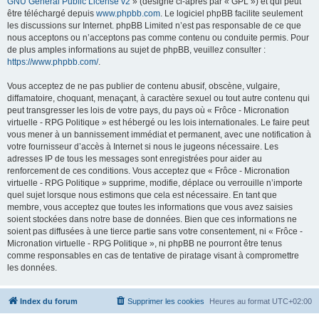
GNU General Public License v2
» (désigné ci-après par « GPL ») et qui peut
être téléchargé depuis
www.phpbb.com
. Le logiciel phpBB facilite seulement
les discussions sur Internet. phpBB Limited n’est pas responsable de ce que
nous acceptons ou n’acceptons pas comme contenu ou conduite permis. Pour
de plus amples informations au sujet de phpBB, veuillez consulter :
https://www.phpbb.com/
.
Vous acceptez de ne pas publier de contenu abusif, obscène, vulgaire,
diffamatoire, choquant, menaçant, à caractère sexuel ou tout autre contenu qui
peut transgresser les lois de votre pays, du pays où « Frôce - Micronation
virtuelle - RPG Politique » est hébergé ou les lois internationales. Le faire peut
vous mener à un bannissement immédiat et permanent, avec une notification à
votre fournisseur d’accès à Internet si nous le jugeons nécessaire. Les
adresses IP de tous les messages sont enregistrées pour aider au
renforcement de ces conditions. Vous acceptez que « Frôce - Micronation
virtuelle - RPG Politique » supprime, modifie, déplace ou verrouille n’importe
quel sujet lorsque nous estimons que cela est nécessaire. En tant que
membre, vous acceptez que toutes les informations que vous avez saisies
soient stockées dans notre base de données. Bien que ces informations ne
soient pas diffusées à une tierce partie sans votre consentement, ni « Frôce -
Micronation virtuelle - RPG Politique », ni phpBB ne pourront être tenus
comme responsables en cas de tentative de piratage visant à compromettre
les données.
Index du forum
Supprimer les cookies
Heures au format
UTC+02:00