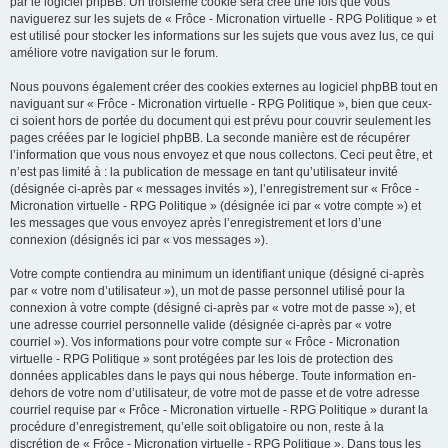
par le logiciel phpBB. Un troisième cookie sera créé une fois que vous
naviguerez sur les sujets de « Frôce - Micronation virtuelle - RPG Politique » et
est utilisé pour stocker les informations sur les sujets que vous avez lus, ce qui
améliore votre navigation sur le forum.
Nous pouvons également créer des cookies externes au logiciel phpBB tout en
naviguant sur « Frôce - Micronation virtuelle - RPG Politique », bien que ceux-
ci soient hors de portée du document qui est prévu pour couvrir seulement les
pages créées par le logiciel phpBB. La seconde manière est de récupérer
l’information que vous nous envoyez et que nous collectons. Ceci peut être, et
n’est pas limité à : la publication de message en tant qu’utilisateur invité
(désignée ci-après par « messages invités »), l’enregistrement sur « Frôce -
Micronation virtuelle - RPG Politique » (désignée ici par « votre compte ») et
les messages que vous envoyez après l’enregistrement et lors d’une
connexion (désignés ici par « vos messages »).
Votre compte contiendra au minimum un identifiant unique (désigné ci-après
par « votre nom d’utilisateur »), un mot de passe personnel utilisé pour la
connexion à votre compte (désigné ci-après par « votre mot de passe »), et
une adresse courriel personnelle valide (désignée ci-après par « votre
courriel »). Vos informations pour votre compte sur « Frôce - Micronation
virtuelle - RPG Politique » sont protégées par les lois de protection des
données applicables dans le pays qui nous héberge. Toute information en-
dehors de votre nom d’utilisateur, de votre mot de passe et de votre adresse
courriel requise par « Frôce - Micronation virtuelle - RPG Politique » durant la
procédure d’enregistrement, qu’elle soit obligatoire ou non, reste à la
discrétion de « Frôce - Micronation virtuelle - RPG Politique ». Dans tous les