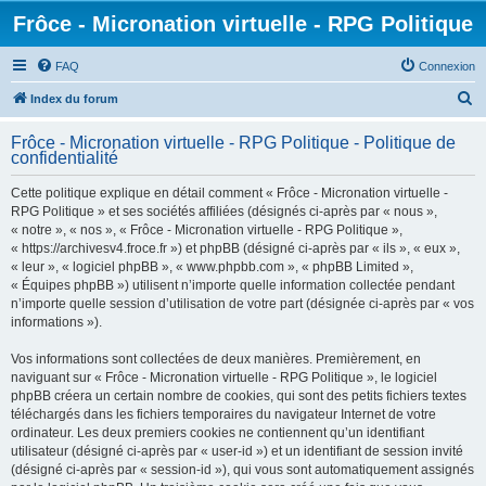
Frôce - Micronation virtuelle - RPG Politique
FAQ
Connexion
R
Index du forum
e
Frôce - Micronation virtuelle - RPG Politique - Politique de
c
confidentialité
h
Cette politique explique en détail comment « Frôce - Micronation virtuelle -
e
RPG Politique » et ses sociétés affiliées (désignés ci-après par « nous »,
r
« notre », « nos », « Frôce - Micronation virtuelle - RPG Politique »,
« https://archivesv4.froce.fr ») et phpBB (désigné ci-après par « ils », « eux »,
c
« leur », « logiciel phpBB », « www.phpbb.com », « phpBB Limited »,
h
« Équipes phpBB ») utilisent n’importe quelle information collectée pendant
n’importe quelle session d’utilisation de votre part (désignée ci-après par « vos
e
informations »).
r
Vos informations sont collectées de deux manières. Premièrement, en
naviguant sur « Frôce - Micronation virtuelle - RPG Politique », le logiciel
phpBB créera un certain nombre de cookies, qui sont des petits fichiers textes
téléchargés dans les fichiers temporaires du navigateur Internet de votre
ordinateur. Les deux premiers cookies ne contiennent qu’un identifiant
utilisateur (désigné ci-après par « user-id ») et un identifiant de session invité
(désigné ci-après par « session-id »), qui vous sont automatiquement assignés