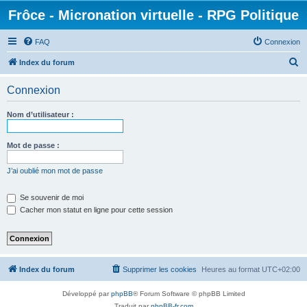
Frôce - Micronation virtuelle - RPG Politique
FAQ
Connexion
R
Index du forum
e
Connexion
c
h
Nom d’utilisateur :
e
r
Mot de passe :
c
J’ai oublié mon mot de passe
h
e
Se souvenir de moi
Cacher mon statut en ligne pour cette session
r
Index du forum
Supprimer les cookies
Heures au format
UTC+02:00
Développé par
phpBB
® Forum Software © phpBB Limited
Traduit par
phpBB-fr.com