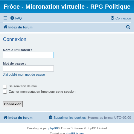
Frôce - Micronation virtuelle - RPG Politique
FAQ
Connexion
R
Index du forum
e
Connexion
c
h
Nom d’utilisateur :
e
r
Mot de passe :
c
J’ai oublié mon mot de passe
h
e
Se souvenir de moi
Cacher mon statut en ligne pour cette session
r
Index du forum
Supprimer les cookies
Heures au format
UTC+02:00
Développé par
phpBB
® Forum Software © phpBB Limited
Traduit par
phpBB-fr.com