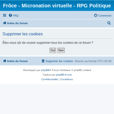
Frôce - Micronation virtuelle - RPG Politique
FAQ
Connexion
R
Index du forum
e
Supprimer les cookies
c
h
Êtes-vous sûr de vouloir supprimer tous les cookies de ce forum ?
e
r
c
Index du forum
Supprimer les cookies
Heures au format
UTC+02:00
h
Développé par
phpBB
® Forum Software © phpBB Limited
e
Traduit par
phpBB-fr.com
r
Confidentialité
|
Conditions