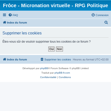
Frôce - Micronation virtuelle - RPG Politique
FAQ
Connexion
R
Index du forum
e
Supprimer les cookies
c
h
Êtes-vous sûr de vouloir supprimer tous les cookies de ce forum ?
e
r
c
Index du forum
Supprimer les cookies
Heures au format
UTC+02:00
h
Développé par
phpBB
® Forum Software © phpBB Limited
e
Traduit par
phpBB-fr.com
r
Confidentialité
|
Conditions