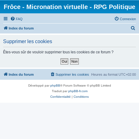
Frôce - Micronation virtuelle - RPG Politique
FAQ
Connexion
R
Index du forum
e
Supprimer les cookies
c
h
Êtes-vous sûr de vouloir supprimer tous les cookies de ce forum ?
e
r
c
Index du forum
Supprimer les cookies
Heures au format
UTC+02:00
h
Développé par
phpBB
® Forum Software © phpBB Limited
e
Traduit par
phpBB-fr.com
r
Confidentialité
|
Conditions