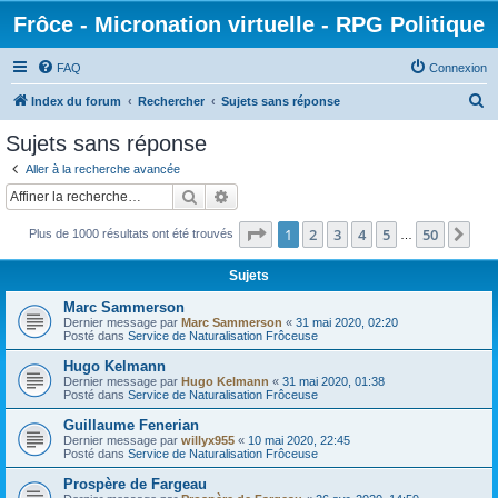
Frôce - Micronation virtuelle - RPG Politique
FAQ
Connexion
R
Index du forum
Rechercher
Sujets sans réponse
e
Sujets sans réponse
c
Aller à la recherche avancée
h
Rechercher
Recherche avancée
e
Page
1
sur
50
1
2
3
4
5
50
Sui
Plus de 1000 résultats ont été trouvés
r
…
c
Sujets
h
Marc Sammerson
e
Dernier message par
Marc Sammerson
«
31 mai 2020, 02:20
Posté dans
Service de Naturalisation Frôceuse
r
Hugo Kelmann
Dernier message par
Hugo Kelmann
«
31 mai 2020, 01:38
Posté dans
Service de Naturalisation Frôceuse
Guillaume Fenerian
Dernier message par
willyx955
«
10 mai 2020, 22:45
Posté dans
Service de Naturalisation Frôceuse
Prospère de Fargeau