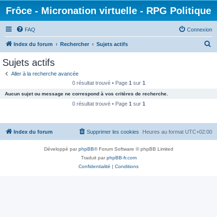
Frôce - Micronation virtuelle - RPG Politique
FAQ
Connexion
R
Index du forum
Rechercher
Sujets actifs
e
Sujets actifs
c
Aller à la recherche avancée
h
0 résultat trouvé • Page
1
sur
1
e
Aucun sujet ou message ne correspond à vos critères de recherche.
r
0 résultat trouvé • Page
1
sur
1
c
h
Index du forum
Supprimer les cookies
Heures au format
UTC+02:00
e
r
Développé par
phpBB
® Forum Software © phpBB Limited
Traduit par
phpBB-fr.com
Confidentialité
|
Conditions