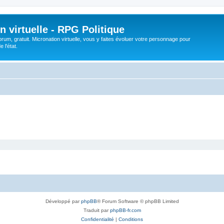
n virtuelle - RPG Politique
rum, gratuit. Micronation virtuelle, vous y faites évoluer votre personnage pour
 l'état.
Développé par
phpBB
® Forum Software © phpBB Limited
Traduit par
phpBB-fr.com
Confidentialité
|
Conditions