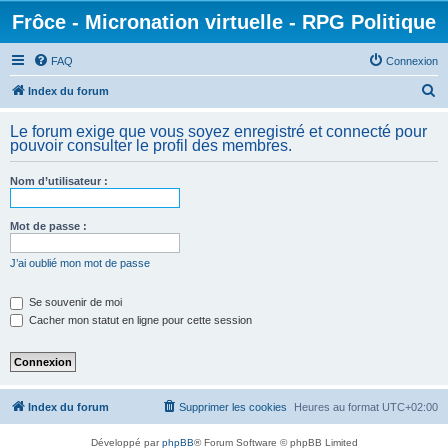
Frôce - Micronation virtuelle - RPG Politique
FAQ
Connexion
R
Index du forum
e
Le forum exige que vous soyez enregistré et connecté pour
c
pouvoir consulter le profil des membres.
h
Nom d’utilisateur :
e
r
Mot de passe :
c
h
J’ai oublié mon mot de passe
e
Se souvenir de moi
r
Cacher mon statut en ligne pour cette session
Index du forum
Supprimer les cookies
Heures au format
UTC+02:00
Développé par
phpBB
® Forum Software © phpBB Limited