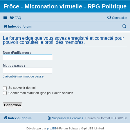
Frôce - Micronation virtuelle - RPG Politique
FAQ
Connexion
R
Index du forum
e
Le forum exige que vous soyez enregistré et connecté pour
c
pouvoir consulter le profil des membres.
h
Nom d’utilisateur :
e
r
Mot de passe :
c
h
J’ai oublié mon mot de passe
e
Se souvenir de moi
r
Cacher mon statut en ligne pour cette session
Index du forum
Supprimer les cookies
Heures au format
UTC+02:00
Développé par
phpBB
® Forum Software © phpBB Limited