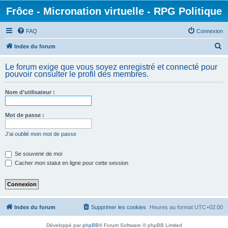
Frôce - Micronation virtuelle - RPG Politique
FAQ
Connexion
R
Index du forum
e
Le forum exige que vous soyez enregistré et connecté pour
c
pouvoir consulter le profil des membres.
h
Nom d’utilisateur :
e
r
Mot de passe :
c
h
J’ai oublié mon mot de passe
e
Se souvenir de moi
r
Cacher mon statut en ligne pour cette session
Index du forum
Supprimer les cookies
Heures au format
UTC+02:00
Développé par
phpBB
® Forum Software © phpBB Limited