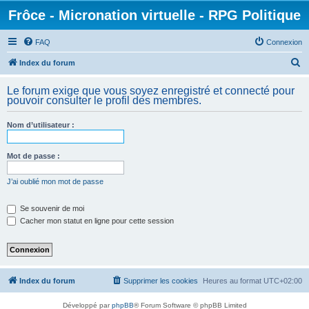
Frôce - Micronation virtuelle - RPG Politique
FAQ
Connexion
R
Index du forum
e
Le forum exige que vous soyez enregistré et connecté pour
c
pouvoir consulter le profil des membres.
h
Nom d’utilisateur :
e
r
Mot de passe :
c
h
J’ai oublié mon mot de passe
e
Se souvenir de moi
r
Cacher mon statut en ligne pour cette session
Index du forum
Supprimer les cookies
Heures au format
UTC+02:00
Développé par
phpBB
® Forum Software © phpBB Limited