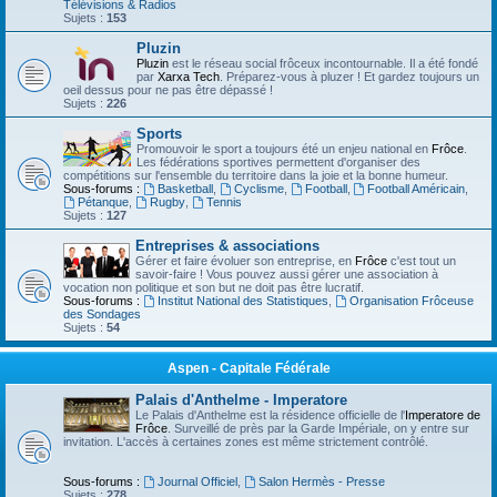
Télévisions & Radios
Sujets :
153
Pluzin
Pluzin
est le réseau social frôceux incontournable. Il a été fondé
par
Xarxa Tech
. Préparez-vous à pluzer ! Et gardez toujours un
oeil dessus pour ne pas être dépassé !
Sujets :
226
Sports
Promouvoir le sport a toujours été un enjeu national en
Frôce
.
Les fédérations sportives permettent d'organiser des
compétitions sur l'ensemble du territoire dans la joie et la bonne humeur.
Sous-forums :
Basketball
,
Cyclisme
,
Football
,
Football Américain
,
Pétanque
,
Rugby
,
Tennis
Sujets :
127
Entreprises & associations
Gérer et faire évoluer son entreprise, en
Frôce
c'est tout un
savoir-faire ! Vous pouvez aussi gérer une association à
vocation non politique et son but ne doit pas être lucratif.
Sous-forums :
Institut National des Statistiques
,
Organisation Frôceuse
des Sondages
Sujets :
54
Aspen - Capitale Fédérale
Palais d'Anthelme - Imperatore
Le Palais d'Anthelme est la résidence officielle de l'
Imperatore de
Frôce
. Surveillé de près par la Garde Impériale, on y entre sur
invitation. L'accès à certaines zones est même strictement contrôlé.
Sous-forums :
Journal Officiel
,
Salon Hermès - Presse
Sujets :
278