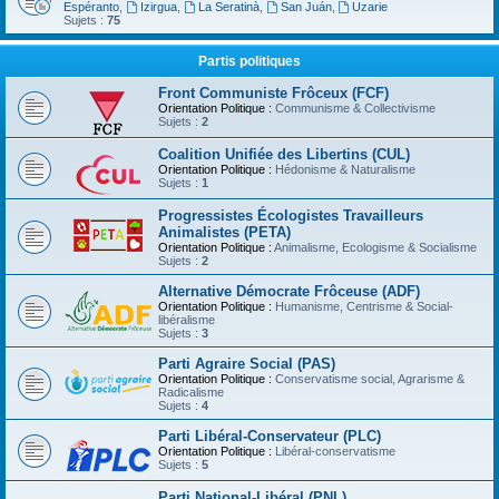
Espéranto
,
Izirgua
,
La Seratinà
,
San Juán
,
Uzarie
Sujets :
75
Partis politiques
Front Communiste Frôceux (FCF)
Orientation Politique :
Communisme & Collectivisme
Sujets :
2
Coalition Unifiée des Libertins (CUL)
Orientation Politique :
Hédonisme & Naturalisme
Sujets :
1
Progressistes Écologistes Travailleurs
Animalistes (PETA)
Orientation Politique :
Animalisme, Ecologisme & Socialisme
Sujets :
2
Alternative Démocrate Frôceuse (ADF)
Orientation Politique :
Humanisme, Centrisme & Social-
libéralisme
Sujets :
3
Parti Agraire Social (PAS)
Orientation Politique :
Conservatisme social, Agrarisme &
Radicalisme
Sujets :
4
Parti Libéral-Conservateur (PLC)
Orientation Politique :
Libéral-conservatisme
Sujets :
5
Parti National-Libéral (PNL)