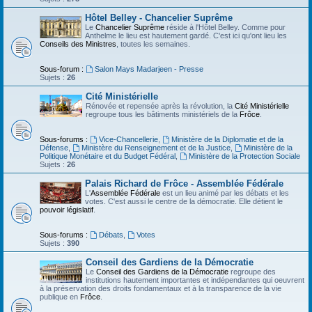
Hôtel Belley - Chancelier Suprême
Le
Chancelier Suprême
réside à l'Hôtel Belley. Comme pour
Anthelme le lieu est hautement gardé. C'est ici qu'ont lieu les
Conseils des Ministres
, toutes les semaines.
Sous-forum :
Salon Mays Madarjeen - Presse
Sujets :
26
Cité Ministérielle
Rénovée et repensée après la révolution, la
Cité Ministérielle
regroupe tous les bâtiments ministériels de la
Frôce
.
Sous-forums :
Vice-Chancellerie
,
Ministère de la Diplomatie et de la
Défense
,
Ministère du Renseignement et de la Justice
,
Ministère de la
Politique Monétaire et du Budget Fédéral
,
Ministère de la Protection Sociale
Sujets :
26
Palais Richard de Frôce - Assemblée Fédérale
L'
Assemblée Fédérale
est un lieu animé par les débats et les
votes. C'est aussi le centre de la démocratie. Elle détient le
pouvoir législatif
.
Sous-forums :
Débats
,
Votes
Sujets :
390
Conseil des Gardiens de la Démocratie
Le
Conseil des Gardiens de la Démocratie
regroupe des
institutions hautement importantes et indépendantes qui oeuvrent
à la préservation des droits fondamentaux et à la transparence de la vie
publique en
Frôce
.