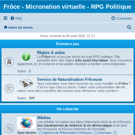
Frôce - Micronation virtuelle - RPG Politique
FAQ
Connexion
R
Index du forum
e
Nous sommes le 06 août 2026, 21:17
c
Premiers pas
h
Règles & aides
e
La
Frôce
est un jeu par forum de type RPG politique. Elle
possède donc des règles
à lire avant l'inscription
. Vous trouverez
r
également, ici, le contexte et les guides destinés à faciliter votre intégration.
c
Sujets :
2
h
Service de Naturalisation Frôceuse
Vous souhaitez vous faire recenser ou vous installer en
Frôce
?
e
C'est ici que cela se passe. Faites votre présentation afin de
mieux vous faire connaître des joueurs puis démarrez votre carrière !
r
Sujets :
309
Vie culturelle
Médias
Les médias occupent une place importante dans la vie frôceuse,
leur travail permet de renforcer la vie démocratique
et de tenir
les frôceuses et frôceux informés de l'actualité.
Sous-forums :
Agence de l'Information Frôceuse
,
Journaux
,