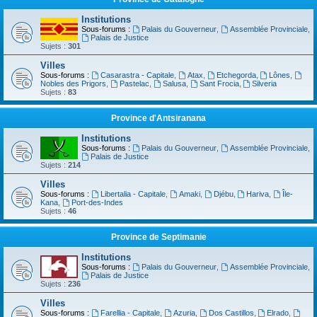
Institutions
Sous-forums :
Palais du Gouverneur
,
Assemblée Provinciale
,
Palais de Justice
Sujets :
301
Villes
Sous-forums :
Casarastra - Capitale
,
Atax
,
Etchegorda
,
Lônes
,
Nobles des Prigors
,
Pastelac
,
Salusa
,
Sant Frocia
,
Silveria
Sujets :
83
Province d'Antsiranana
Institutions
Sous-forums :
Palais du Gouverneur
,
Assemblée Provinciale
,
Palais de Justice
Sujets :
214
Villes
Sous-forums :
Libertalia - Capitale
,
Amaki
,
Djébu
,
Hariva
,
Île-
Kana
,
Port-des-Indes
Sujets :
46
Province de Septimanie
Institutions
Sous-forums :
Palais du Gouverneur
,
Assemblée Provinciale
,
Palais de Justice
Sujets :
236
Villes
Sous-forums :
Farellia - Capitale
,
Azuria
,
Dos Castillos
,
Elrado
,