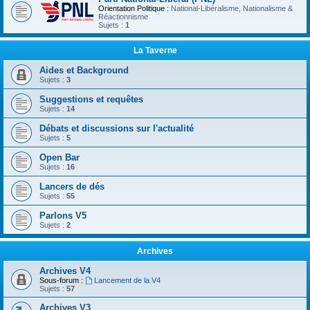
Orientation Politique :
National-Libéralisme, Nationalisme &
Réactionnisme
Sujets :
1
La Taverne
Aides et Background
Sujets :
3
Suggestions et requêtes
Sujets :
14
Débats et discussions sur l'actualité
Sujets :
5
Open Bar
Sujets :
16
Lancers de dés
Sujets :
55
Parlons V5
Sujets :
2
Archives
Archives V4
Sous-forum :
Lancement de la V4
Sujets :
57
Archives V3