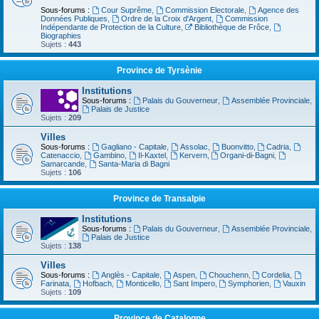
Sous-forums :
Cour Suprême
,
Commission Electorale
,
Agence des
Données Publiques
,
Ordre de la Croix d'Argent
,
Commission
Indépendante de Protection de la Culture
,
Bibliothèque de Frôce
,
Biographies
Sujets :
443
Province de Tyrsènie
Institutions
Sous-forums :
Palais du Gouverneur
,
Assemblée Provinciale
,
Palais de Justice
Sujets :
209
Villes
Sous-forums :
Gagliano - Capitale
,
Assolac
,
Buonvitto
,
Cadria
,
Catenaccio
,
Gambino
,
Il-Kaxtel
,
Kervern
,
Organi-di-Bagni
,
Samarcande
,
Santa-Maria di Bagni
Sujets :
106
Province de Transalpie
Institutions
Sous-forums :
Palais du Gouverneur
,
Assemblée Provinciale
,
Palais de Justice
Sujets :
138
Villes
Sous-forums :
Anglès - Capitale
,
Aspen
,
Chouchenn
,
Cordelia
,
Farinata
,
Hofbach
,
Monticello
,
Sant Impero
,
Symphorien
,
Vauxin
Sujets :
109
Province de Catalogne