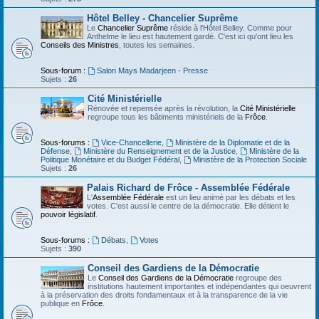
Hôtel Belley - Chancelier Suprême
Le
Chancelier Suprême
réside à l'Hôtel Belley. Comme pour
Anthelme le lieu est hautement gardé. C'est ici qu'ont lieu les
Conseils des Ministres
, toutes les semaines.
Sous-forum :
Salon Mays Madarjeen - Presse
Sujets :
26
Cité Ministérielle
Rénovée et repensée après la révolution, la
Cité Ministérielle
regroupe tous les bâtiments ministériels de la
Frôce
.
Sous-forums :
Vice-Chancellerie
,
Ministère de la Diplomatie et de la
Défense
,
Ministère du Renseignement et de la Justice
,
Ministère de la
Politique Monétaire et du Budget Fédéral
,
Ministère de la Protection Sociale
Sujets :
26
Palais Richard de Frôce - Assemblée Fédérale
L'
Assemblée Fédérale
est un lieu animé par les débats et les
votes. C'est aussi le centre de la démocratie. Elle détient le
pouvoir législatif
.
Sous-forums :
Débats
,
Votes
Sujets :
390
Conseil des Gardiens de la Démocratie
Le
Conseil des Gardiens de la Démocratie
regroupe des
institutions hautement importantes et indépendantes qui oeuvrent
à la préservation des droits fondamentaux et à la transparence de la vie
publique en
Frôce
.