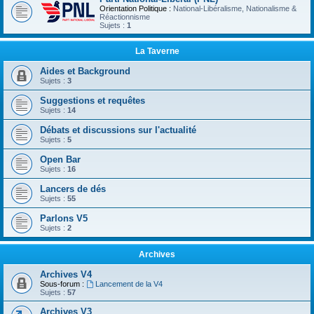
Orientation Politique :
National-Libéralisme, Nationalisme &
Réactionnisme
Sujets :
1
La Taverne
Aides et Background
Sujets :
3
Suggestions et requêtes
Sujets :
14
Débats et discussions sur l'actualité
Sujets :
5
Open Bar
Sujets :
16
Lancers de dés
Sujets :
55
Parlons V5
Sujets :
2
Archives
Archives V4
Sous-forum :
Lancement de la V4
Sujets :
57
Archives V3