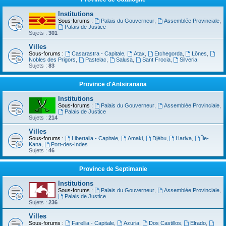
Institutions
Sous-forums :
Palais du Gouverneur
,
Assemblée Provinciale
,
Palais de Justice
Sujets :
301
Villes
Sous-forums :
Casarastra - Capitale
,
Atax
,
Etchegorda
,
Lônes
,
Nobles des Prigors
,
Pastelac
,
Salusa
,
Sant Frocia
,
Silveria
Sujets :
83
Province d'Antsiranana
Institutions
Sous-forums :
Palais du Gouverneur
,
Assemblée Provinciale
,
Palais de Justice
Sujets :
214
Villes
Sous-forums :
Libertalia - Capitale
,
Amaki
,
Djébu
,
Hariva
,
Île-
Kana
,
Port-des-Indes
Sujets :
46
Province de Septimanie
Institutions
Sous-forums :
Palais du Gouverneur
,
Assemblée Provinciale
,
Palais de Justice
Sujets :
236
Villes
Sous-forums :
Farellia - Capitale
,
Azuria
,
Dos Castillos
,
Elrado
,