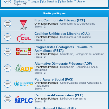
Espéranto
,
Izirgua
,
La Seratinà
,
San Juán
,
Uzarie
Sujets :
75
Partis politiques
Front Communiste Frôceux (FCF)
Orientation Politique :
Communisme & Collectivisme
Sujets :
2
Coalition Unifiée des Libertins (CUL)
Orientation Politique :
Hédonisme & Naturalisme
Sujets :
1
Progressistes Écologistes Travailleurs
Animalistes (PETA)
Orientation Politique :
Animalisme, Ecologisme & Socialisme
Sujets :
2
Alternative Démocrate Frôceuse (ADF)
Orientation Politique :
Humanisme, Centrisme & Social-
libéralisme
Sujets :
3
Parti Agraire Social (PAS)
Orientation Politique :
Conservatisme social, Agrarisme &
Radicalisme
Sujets :
4
Parti Libéral-Conservateur (PLC)
Orientation Politique :
Libéral-conservatisme
Sujets :
5
Parti National-Libéral (PNL)