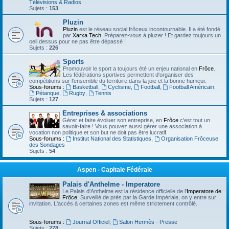
Télévisions & Radios
Sujets :
153
Pluzin
Pluzin
est le réseau social frôceux incontournable. Il a été fondé
par
Xarxa Tech
. Préparez-vous à pluzer ! Et gardez toujours un
oeil dessus pour ne pas être dépassé !
Sujets :
226
Sports
Promouvoir le sport a toujours été un enjeu national en
Frôce
.
Les fédérations sportives permettent d'organiser des
compétitions sur l'ensemble du territoire dans la joie et la bonne humeur.
Sous-forums :
Basketball
,
Cyclisme
,
Football
,
Football Américain
,
Pétanque
,
Rugby
,
Tennis
Sujets :
127
Entreprises & associations
Gérer et faire évoluer son entreprise, en
Frôce
c'est tout un
savoir-faire ! Vous pouvez aussi gérer une association à
vocation non politique et son but ne doit pas être lucratif.
Sous-forums :
Institut National des Statistiques
,
Organisation Frôceuse
des Sondages
Sujets :
54
Aspen - Capitale Fédérale
Palais d'Anthelme - Imperatore
Le Palais d'Anthelme est la résidence officielle de l'
Imperatore de
Frôce
. Surveillé de près par la Garde Impériale, on y entre sur
invitation. L'accès à certaines zones est même strictement contrôlé.
Sous-forums :
Journal Officiel
,
Salon Hermès - Presse
Sujets :
278