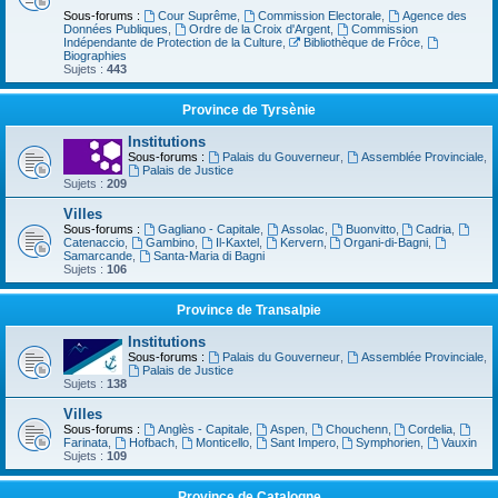
Sous-forums :
Cour Suprême
,
Commission Electorale
,
Agence des
Données Publiques
,
Ordre de la Croix d'Argent
,
Commission
Indépendante de Protection de la Culture
,
Bibliothèque de Frôce
,
Biographies
Sujets :
443
Province de Tyrsènie
Institutions
Sous-forums :
Palais du Gouverneur
,
Assemblée Provinciale
,
Palais de Justice
Sujets :
209
Villes
Sous-forums :
Gagliano - Capitale
,
Assolac
,
Buonvitto
,
Cadria
,
Catenaccio
,
Gambino
,
Il-Kaxtel
,
Kervern
,
Organi-di-Bagni
,
Samarcande
,
Santa-Maria di Bagni
Sujets :
106
Province de Transalpie
Institutions
Sous-forums :
Palais du Gouverneur
,
Assemblée Provinciale
,
Palais de Justice
Sujets :
138
Villes
Sous-forums :
Anglès - Capitale
,
Aspen
,
Chouchenn
,
Cordelia
,
Farinata
,
Hofbach
,
Monticello
,
Sant Impero
,
Symphorien
,
Vauxin
Sujets :
109
Province de Catalogne