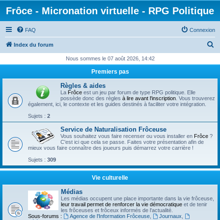
Frôce - Micronation virtuelle - RPG Politique
FAQ
Connexion
R
Index du forum
e
Nous sommes le 07 août 2026, 14:42
c
Premiers pas
h
Règles & aides
e
La
Frôce
est un jeu par forum de type RPG politique. Elle
possède donc des règles
à lire avant l'inscription
. Vous trouverez
r
également, ici, le contexte et les guides destinés à faciliter votre intégration.
c
Sujets :
2
h
Service de Naturalisation Frôceuse
Vous souhaitez vous faire recenser ou vous installer en
Frôce
?
e
C'est ici que cela se passe. Faites votre présentation afin de
mieux vous faire connaître des joueurs puis démarrez votre carrière !
r
Sujets :
309
Vie culturelle
Médias
Les médias occupent une place importante dans la vie frôceuse,
leur travail permet de renforcer la vie démocratique
et de tenir
les frôceuses et frôceux informés de l'actualité.
Sous-forums :
Agence de l'Information Frôceuse
,
Journaux
,