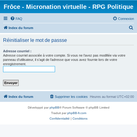
Frôce - Micronation virtuelle - RPG Politique
FAQ
Connexion
R
Index du forum
e
Réinitialiser le mot de passse
c
h
Adresse courriel :
Adresse courriel associée à votre compte. Si vous ne l’avez pas modifiée via votre
e
panneau d’utilisateur, il s’agit de l’adresse que vous avez fournie lors de votre
enregistrement.
r
c
h
e
r
Index du forum
Supprimer les cookies
Heures au format
UTC+02:00
Développé par
phpBB
® Forum Software © phpBB Limited
Traduit par
phpBB-fr.com
Confidentialité
|
Conditions